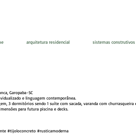
me
arquitetura residencial
sistemas construtivos
anca, Garopaba-SC
dividualizado e linguagem contemporânea.
em, 3 dormitórios sendo 1 suíte com sacada, varanda com churrasqueira e 
imensões para futura piscina e decks.
nte #tijoloconcreto #rusticamoderna