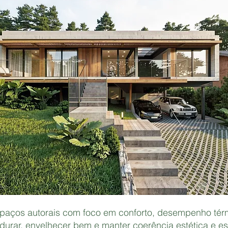
aços autorais com foco em conforto, desempenho térmi
urar, envelhecer bem e manter coerência estética e est